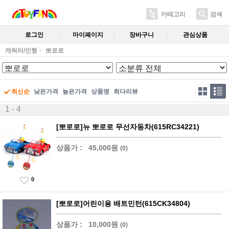
카테고리
검색
로그인
마이페이지
장바구니
관심상품
캐릭터/인형
뽀로로
최신순
낮은가격
높은가격
상품명
최다리뷰
1 - 4
[뽀로로]뉴 뽀로로 무선자동차(615RC34221)
상품가 :
45,000원
(0)
0
[뽀로로]어린이용 배트민턴(615CK34804)
상품가 :
10,000원
(0)