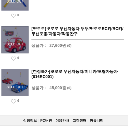
0
[뽀로로]뽀로로 무선자동차 뚜뚜/뽀로로RC카/RC카/
무선조종/자동차/작동완구
상품가 :
27,600원
(0)
0
[한정특가]뽀로로 무선자동차/미니카/모형자동차
(616RC001)
상품가 :
45,000원
(0)
0
상점정보
PC버젼
이용안내
고객센터
커뮤니티