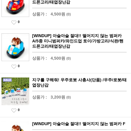
드폰고리/태엽장난감
상품가 :
4,500원
(0)
0
[WINDUP] 아슬아슬 절대!! 떨어지지 않는 범퍼카
A/5종 미니범퍼카/와인드업 토이/가방고리/식완/핸
드폰고리/태엽장난감
상품가 :
4,500원
(0)
0
지구를 구해줘! 우주로봇 사총사(단품) /우주/로봇/태
엽장난감
상품가 :
3,200원
(0)
0
[WINDUP] 아슬아슬 절대!! 떨어지지 않는 범퍼카 F