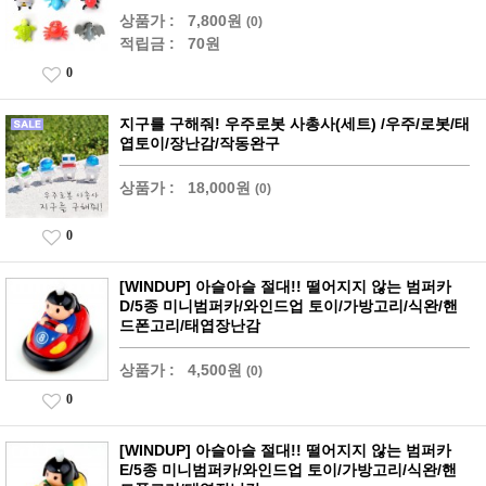
상품가 :
7,800원
(0)
적립금 :
70원
0
지구를 구해줘! 우주로봇 사총사(세트) /우주/로봇/태
엽토이/장난감/작동완구
상품가 :
18,000원
(0)
0
[WINDUP] 아슬아슬 절대!! 떨어지지 않는 범퍼카
D/5종 미니범퍼카/와인드업 토이/가방고리/식완/핸
드폰고리/태엽장난감
상품가 :
4,500원
(0)
0
[WINDUP] 아슬아슬 절대!! 떨어지지 않는 범퍼카
E/5종 미니범퍼카/와인드업 토이/가방고리/식완/핸