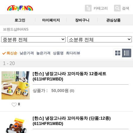
카테고리
검색
로그인
마이페이지
장바구니
관심상품
브랜드샵/HANS
최신순
낮은가격
높은가격
상품명
최다리뷰
1 - 20
[한스] 냉장고나라 꼬마자동차 12종세트
(611HFR1MBD)
상품가 :
50,000원
(0)
0
[한스] 냉장고나라 꼬마자동차 (단품:12종)
(611HFR1MBD)