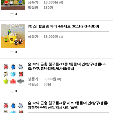
상품가 :
18,000원
(0)
적립금 :
180원
0
[한스] 할로원 파티 4종세트 (611H2KH4BDS)
상품가 :
18,000원
(1)
0
숲 속의 곤충 친구들-11종 /동물/자연/탐구/생활/과
학/완구/장난감/악세사리/풀백
상품가 :
3,000원
(0)
적립금 :
30원
0
숲 속의 곤충 친구들-4종 세트 /동물/자연/탐구/생활/
과학/완구/장난감/악세사리/풀백