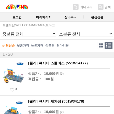
카테고리
검색
로그인
마이페이지
장바구니
관심상품
브랜드샵/WELLY,CARARAMA,브라고
최신순
낮은가격
높은가격
상품명
최다리뷰
1 - 20
[웰리] 큐시티 스쿨버스 (551W34177)
상품가 :
10,000원
(0)
적립금 :
100원
0
[웰리] 큐시티 세차장 (551W34178)
상품가 :
10,000원
(0)