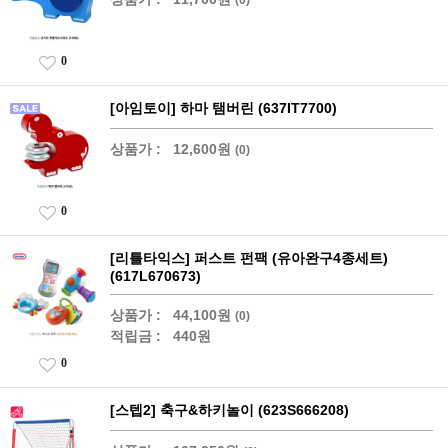
0
[아임토이] 하마 탬버린 (637IT7700)
상품가 :
12,600원
(0)
0
[리틀타익스] 퍼스트 펀팩 (유아완구4종세트)
(617L670673)
상품가 :
44,100원
(0)
적립금 :
440원
0
[스텝2] 축구&하키놀이 (623S666208)