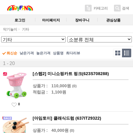
카테고리
검색
로그인
마이페이지
장바구니
관심상품
악기놀이
기타
최신순
낮은가격
높은가격
상품명
최다리뷰
1 - 20
[스텝2] 미니쇼핑카트 핑크(623S708288)
상품가 :
110,000원
(0)
적립금 :
1,100원
0
[아임토이] 클래식드럼 (637IT29322)
상품가 :
40,000원
(0)