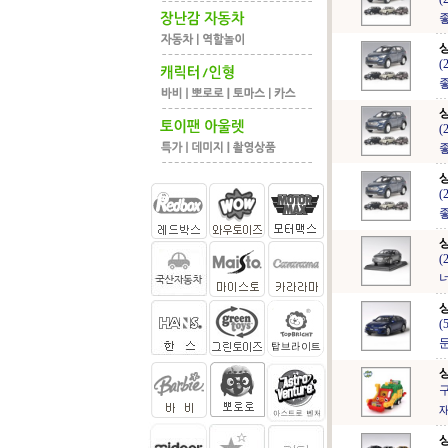
(
(
(
(
(