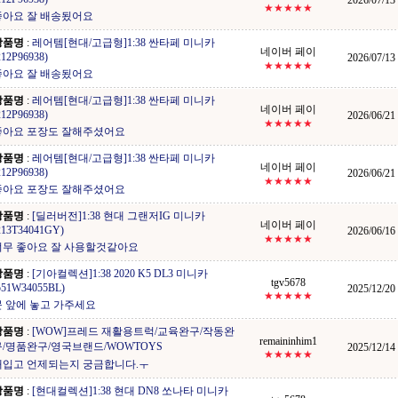
2026/07/13
★★★★★
좋아요 잘 배송됬어요
상품명
:
레어템[현대/고급형]1:38 싼타페 미니카
네이버 페이
212P96938)
2026/07/13
★★★★★
좋아요 잘 배송됬어요
상품명
:
레어템[현대/고급형]1:38 싼타페 미니카
네이버 페이
212P96938)
2026/06/21
★★★★★
좋아요 포장도 잘해주셨어요
상품명
:
레어템[현대/고급형]1:38 싼타페 미니카
네이버 페이
212P96938)
2026/06/21
★★★★★
좋아요 포장도 잘해주셨어요
상품명
:
[딜러버전]1:38 현대 그랜저IG 미니카
네이버 페이
213T34041GY)
2026/06/16
★★★★★
너무 좋아요 잘 사용할것같아요
상품명
:
[기아컬렉션]1:38 2020 K5 DL3 미니카
tgv5678
551W34055BL)
2025/12/20
★★★★★
문 앞에 놓고 가주세요
상품명
:
[WOW]프레드 재활용트럭/교육완구/작동완
remaininhim1
구/명품완구/영국브랜드/WOWTOYS
2025/12/14
★★★★★
재입고 언제되는지 궁금합니다.ㅜ
상품명
:
[현대컬렉션]1:38 현대 DN8 쏘나타 미니카