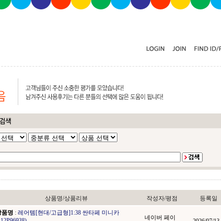
상품명/상품리뷰
작성자/평점
등록일
상품명
:
레어템[현대/고급형]1:38 싼타페 미니카
네이버 페이
212P96938)