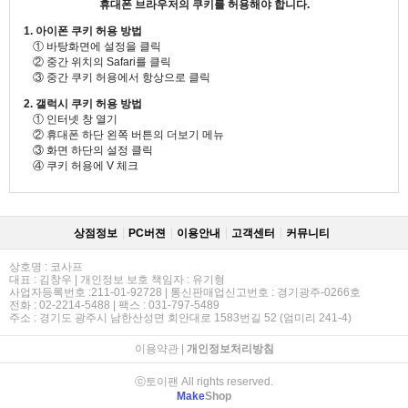
휴대폰 브라우저의 쿠키를 허용해야 합니다.
1. 아이폰 쿠키 허용 방법
① 바탕화면에 설정을 클릭
② 중간 위치의 Safari를 클릭
③ 중간 쿠키 허용에서 항상으로 클릭
2. 갤럭시 쿠키 허용 방법
① 인터넷 창 열기
② 휴대폰 하단 왼쪽 버튼의 더보기 메뉴
③ 화면 하단의 설정 클릭
④ 쿠키 허용에 V 체크
상점정보
PC버젼
이용안내
고객센터
커뮤니티
상호명 : 코사프
대표 : 김창우 | 개인정보 보호 책임자 : 유기형
사업자등록번호 :211-01-92728 | 통신판매업신고번호 : 경기광주-0266호
전화 : 02-2214-5488 | 팩스 : 031-797-5489
주소 : 경기도 광주시 남한산성면 회안대로 1583번길 52 (엄미리 241-4)
이용약관
|
개인정보처리방침
ⓒ토이팬 All rights reserved.
Make
Shop