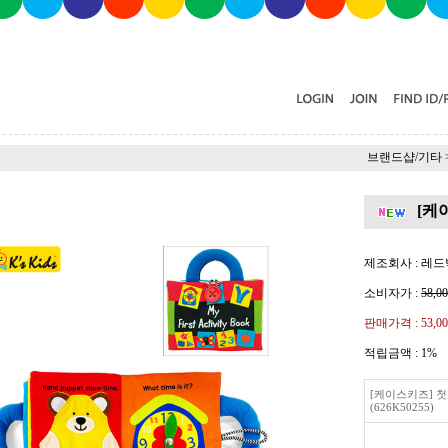
브랜드샵/기타
[케이
제조회사 : 레
소비자가 :
58,0
판매가격 :
53,0
적립금액 :
1%
[케이스키즈] 
(626K50255)