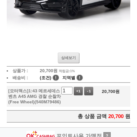
상세보기
상품가 :
20,700
원
적립금:1%
배송비 :
(조건)
!
지역별
!
[모터맥스]1:43 메르세데스
20,700
원
+1
-1
벤츠 A45 AMG 경찰 순찰차
(Free Wheel)(540M79486)
총 상품 금액
20,700
원
포인트사용 가맹점
?