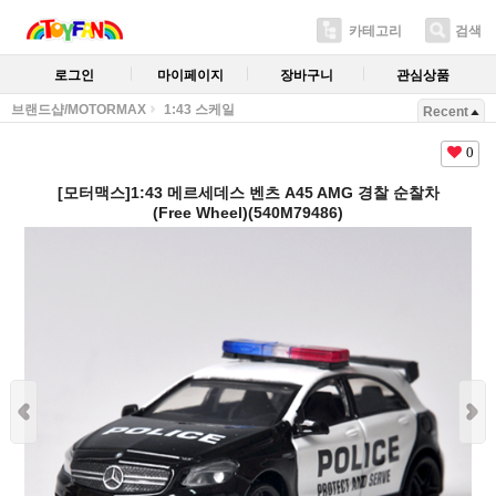
카테고리
검색
로그인
마이페이지
장바구니
관심상품
브랜드샵/MOTORMAX
1:43 스케일
Recent
0
[모터맥스]1:43 메르세데스 벤츠 A45 AMG 경찰 순찰차
(Free Wheel)(540M79486)