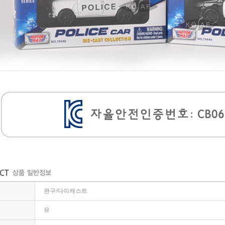
완구/다이캐스트
유