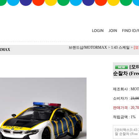
브랜드샵/MOTORMAX
>
1:43 스케일
>
[모
RMAX
[모터
순찰차 (Free
제조회사 : MO
소비자가 :
23,0
판매가격 :
20,7
적립금액 :
1%
[모터맥스]1:43 
찰 순찰차 (Free 