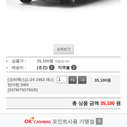
상세보기
상품가 :
35,100
원
적립금:1%
배송비 :
(조건)
!
지역별
!
[모터맥스]1:24 1963 애스
35,100
원
+1
-1
턴마틴 DB5
(537M79375GR)
총 상품 금액
35,100
원
포인트사용 가맹점
?