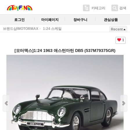
카테고리
검색
로그인
마이페이지
장바구니
관심상품
브랜드샵/MOTORMAX
1:24 스케일
Recent
1
[모터맥스]1:24 1963 애스턴마틴 DB5 (537M79375GR)