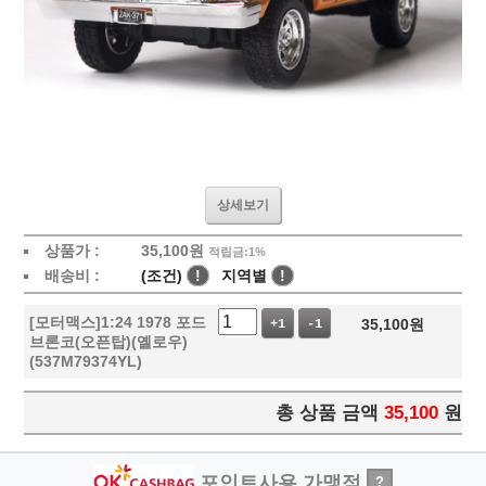
상세보기
상품가 :
35,100
원
적립금:1%
배송비 :
(조건)
!
지역별
!
[모터맥스]1:24 1978 포드
35,100
원
+1
-1
브론코(오픈탑)(옐로우)
(537M79374YL)
총 상품 금액
35,100
원
포인트사용 가맹점
?