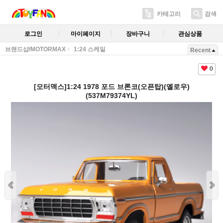
카테고리
검색
로그인
마이페이지
장바구니
관심상품
브랜드샵/MOTORMAX
1:24 스케일
Recent
0
[모터맥스]1:24 1978 포드 브론코(오픈탑)(옐로우)
(537M79374YL)