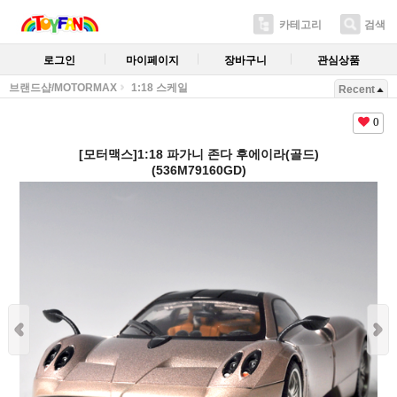
카테고리
검색
로그인
마이페이지
장바구니
관심상품
브랜드샵/MOTORMAX
1:18 스케일
Recent
0
[모터맥스]1:18 파가니 존다 후에이라(골드)
(536M79160GD)