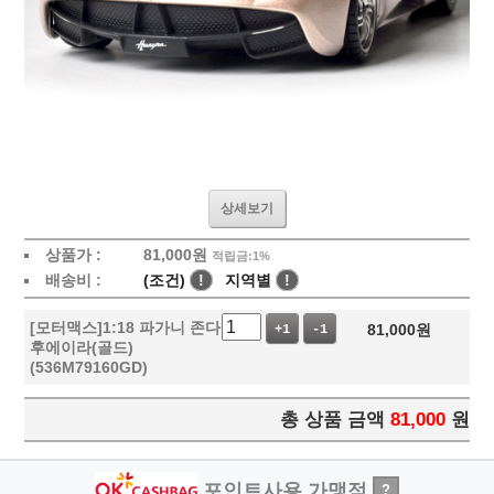
상세보기
상품가 :
81,000
원
적립금:1%
배송비 :
(조건)
!
지역별
!
[모터맥스]1:18 파가니 존다
81,000
원
+1
-1
후에이라(골드)
(536M79160GD)
총 상품 금액
81,000
원
포인트사용 가맹점
?