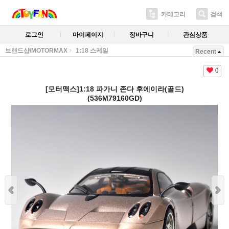
카테고리
검색
로그인
마이페이지
장바구니
관심상품
브랜드샵/MOTORMAX
1:18 스케일
Recent
0
[모터맥스]1:18 파가니 존다 후에이라(골드)
(536M79160GD)