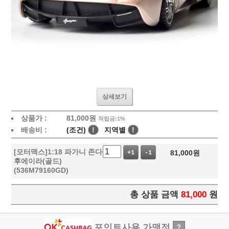
상세보기
상품가 :
81,000
원
적립금:1%
배송비 :
(조건)
!
지역별
!
[모터맥스]1:18 파가니 존다
81,000
원
+1
-1
후에이라(골드)
(536M79160GD)
총 상품 금액
81,000
원
포인트사용 가맹점
?