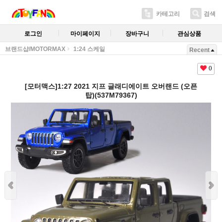
카테고리
검색
로그인
마이페이지
장바구니
관심상품
브랜드샵/MOTORMAX
1:24 스케일
Recent
0
[모터맥스]1:27 2021 지프 글래디에이트 오버랜드 (오픈
탑)(537M79367)