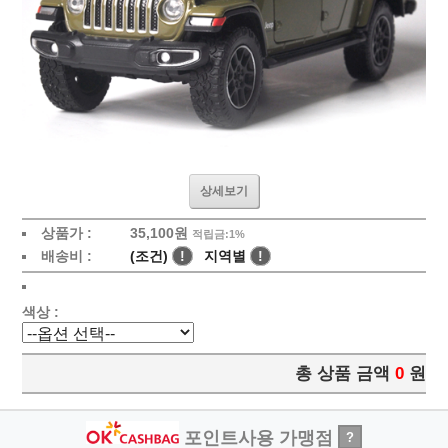
상세보기
상품가 :
35,100원
적립금:1%
배송비 :
(조건)
!
지역별
!
색상 :
총 상품 금액
0
원
포인트사용 가맹점
?