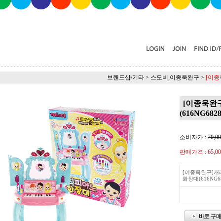
브랜드샵/기타
>
스모비,이종욱완구
>
[이종
[이종욱완
(616NG6828
소비자가 :
70,0
판매가격 :
65,0
[이종욱완구]
화장대(616NG68