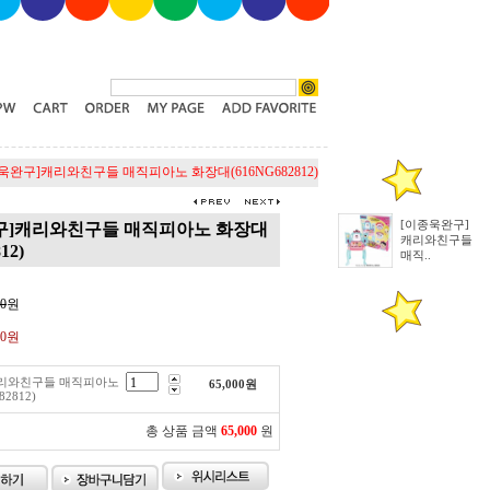
욱완구]캐리와친구들 매직피아노 화장대(616NG682812)
[이종욱완구]
구]캐리와친구들 매직피아노 화장대
캐리와친구들
12)
매직..
00
원
00원
캐리와친구들 매직피아노
65,000
원
2812)
총 상품 금액
65,000
원