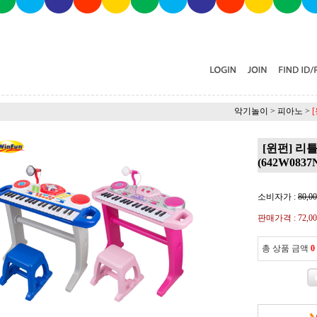
악기놀이
>
피아노
>
[윈펀] 리
(642W0837
소비자가 :
80,0
판매가격 :
72,0
총 상품 금액
0