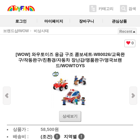
카테고리
검색
로그인
마이페이지
장바구니
관심상품
브랜드샵/WOW
비상사태
Recent
0
[WOW] 와우토이즈 응급 구조 콤보세트-W80026/교육완
구/작동완구/친환경/자동차 장난감/명품완구/영국브랜
드/WOWTOYS
상세보기
상품가 :
58,500
원
배송비 :
(조건)
!
지역별
!