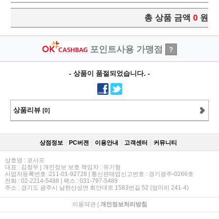
총 상품 금액
0
원
포인트사용 가맹점
?
- 상품이 품절되었습니다. -
상품리뷰
[0]
상점정보
PC버젼
이용안내
고객센터
커뮤니티
상호명 : 코사프
대표 : 김창우 | 개인정보 보호 책임자 : 유기형
사업자등록번호 :211-01-92728 | 통신판매업신고번호 : 경기광주-0266호
전화 : 02-2214-5488 | 팩스 : 031-797-5489
주소 : 경기도 광주시 남한산성면 회안대로 1583번길 52 (엄미리 241-4)
이용약관
|
개인정보처리방침